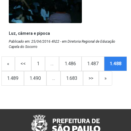
Luz, câmera e pipoca
Publicado em: 25/04/2016 4h22 - em Diretoria Regional de Educação
Capela do Socorro
«
<<
1
…
1.486
1.487
1.488
1.489
1.490
…
1.683
>>
»