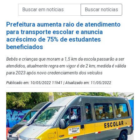
Campo de Busca de informações
Enviar a Busca de Notícias
Campo de Busca de Notícias
Prefeitura aumenta raio de atendimento
para transporte escolar e anuncia
acréscimo de 75% de estudantes
beneficiados
Bebês e crianças que moram a 1,5 km da escola passarão a ser
atendidos, atualmente regra em vigor é de 2 km; medida é válida
para 2023 após novo credenciamento dos veículos
Publicado em: 10/05/2022 11h41 | Atualizado em: 11/05/2022