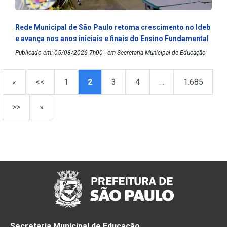
Rede Municipal de São Paulo retoma crescimento no Ideb
e avança nos anos iniciais e finais do Ensino Fundamental
Publicado em: 05/08/2026 7h00 - em Secretaria Municipal de Educação
«
<<
1
2
3
4
…
1.685
>>
»
Secretaria Municipal de Educação