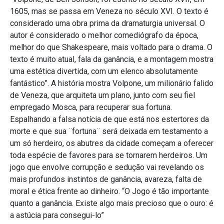
1605, mas se passa em Veneza no século XVI. O texto é
considerado uma obra prima da dramaturgia universal. O
autor é considerado o melhor comediógrafo da época,
melhor do que Shakespeare, mais voltado para o drama. O
texto é muito atual, fala da ganância, e a montagem mostra
uma estética divertida, com um elenco absolutamente
fantástico”. A história mostra Volpone, um milionário falido
de Veneza, que arquiteta um plano, junto com seu fiel
empregado Mosca, para recuperar sua fortuna.
Espalhando a falsa notícia de que está nos estertores da
morte e que sua ¨fortuna¨ será deixada em testamento a
um só herdeiro, os abutres da cidade começam a oferecer
toda espécie de favores para se tornarem herdeiros. Um
jogo que envolve corrupção e sedução vai revelando os
mais profundos instintos de ganância, avareza, falta de
moral e ética frente ao dinheiro. “O Jogo é tão importante
quanto a ganância. Existe algo mais precioso que o ouro: é
a astúcia para consegui-lo”