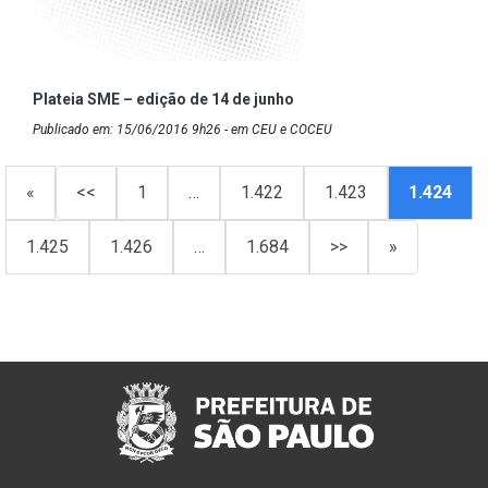
Plateia SME – edição de 14 de junho
Publicado em: 15/06/2016 9h26 - em CEU e COCEU
«
<<
1
…
1.422
1.423
1.424
1.425
1.426
…
1.684
>>
»