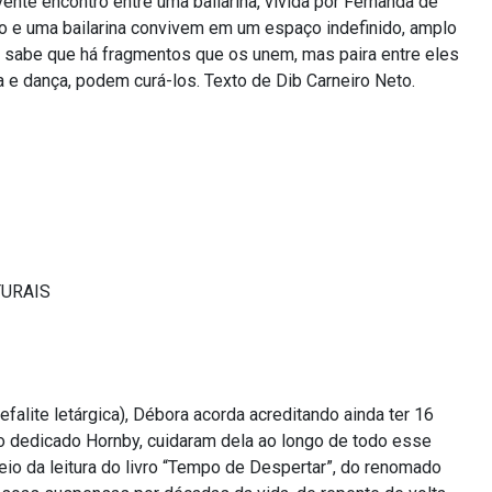
nte encontro entre uma bailarina, vivida por Fernanda de
ro e uma bailarina convivem em um espaço indefinido, amplo
l sabe que há fragmentos que os unem, mas paira entre eles
e dança, podem curá-los. Texto de Dib Carneiro Neto.
TURAIS
alite letárgica), Débora acorda acreditando ainda ter 16
o dedicado Hornby, cuidaram dela ao longo de todo esse
veio da leitura do livro “Tempo de Despertar”, do renomado