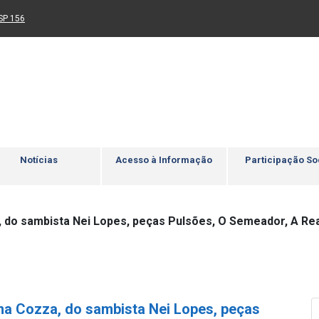
Ir para rodapé
4
Acessibilidade
5
nk para um novo sítio)
(Link para um novo sítio)
SP 156
Notícias
Acesso à Informação
Participação So
, do sambista Nei Lopes, peças Pulsões, O Semeador, A Re
na Cozza, do sambista Nei Lopes, peças