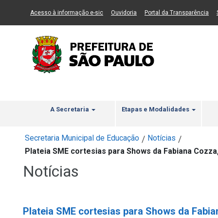
Ir ao Conteúdo
1
Ir para menu principal
2
Ir para busca
3
(Link para um novo sítio)
(Link para um novo sítio)
(Li
Acesso à informação e-sic
Ouvidoria
Portal da Transparência
A Secretaria
Etapas e Modalidades
Secretaria Municipal de Educação
Notícias
/
/
Plateia SME cortesias para Shows da Fabiana Cozza
Notícias
Plateia SME cortesias para Shows da Fabia