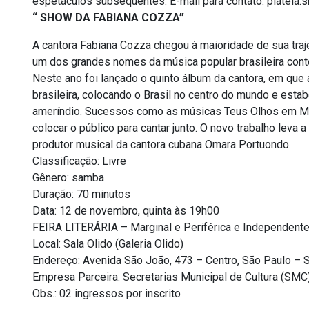
espetáculos subsequentes. E-mail para contato: plateia
“ SHOW DA FABIANA COZZA”
A cantora Fabiana Cozza chegou à maioridade de sua traje
um dos grandes nomes da música popular brasileira con
Neste ano foi lançado o quinto álbum da cantora, em que 
brasileira, colocando o Brasil no centro do mundo e est
ameríndio. Sucessos como as músicas Teus Olhos em Mim
colocar o público para cantar junto. O novo trabalho leva 
produtor musical da cantora cubana Omara Portuondo.
Classificação: Livre
Gênero: samba
Duração: 70 minutos
Data: 12 de novembro, quinta às 19h00
FEIRA LITERÁRIA – Marginal e Periférica e Independent
Local: Sala Olido (Galeria Olido)
Endereço: Avenida São João, 473 – Centro, São Paulo – 
Empresa Parceira: Secretarias Municipal de Cultura (SM
Obs.: 02 ingressos por inscrito