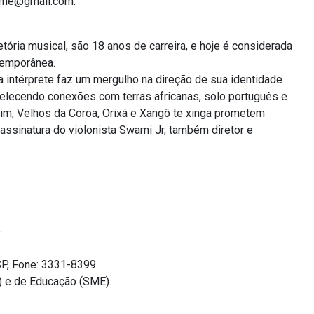
.sme@gmail.com.
tória musical, são 18 anos de carreira, e hoje é considerada
temporânea.
a intérprete faz um mergulho na direção de sua identidade
abelecendo conexões com terras africanas, solo português e
, Velhos da Coroa, Orixá e Xangô te xinga prometem
a assinatura do violonista Swami Jr, também diretor e
e
SP, Fone: 3331-8399
C) e de Educação (SME)