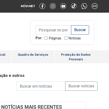
Alternar Alto Contraste
Alternar Tamanho da Fonte
Campo de Busca de inform
Campo de Busca de informações
Enviar a Busca
Por:
Páginas
Notícias
cial
Quadro de Serviços
Proteção de Dados
Pessoais
ação e outros
Campo de Busca de informações
Enviar a Busca de Notícia
Campo de Busca de Notícias
NOTÍCIAS MAIS RECENTES