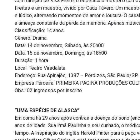
Com direção de Kika Freire, o espetáculo mostra o comove
Freitas e um maestro, vivido por Cadu Fávero. Um maest
e lúdico, alternando momentos de amor e loucura. O casa
a ameaça constante da perda de memória. Apenas música 
Classificação: 14 anos
Gênero: Drama
Data: 14 de novembro, Sábado, às 20h00
Data: 15 de novembro, Domingo, às 18h00
Duração: 1 hora
Local: Teatro Viradalata
Endereço: Rua Apinajés, 1387 – Perdizes, São Paulo/SP.
Empresa Parceira: PRIMEIRA PÁGINA PRODUÇÕES CUL
Obs.: 02 ingressos por inscrito
“UMA ESPÉCIE DE ALASCA”
Em coma há 29 anos após contrair a doença do sono (encef
anos de idade. Sua irmã Paulinha e seu cunhado, o médic
tempo. A inspiração do inglês Harold Pinter para a peça 