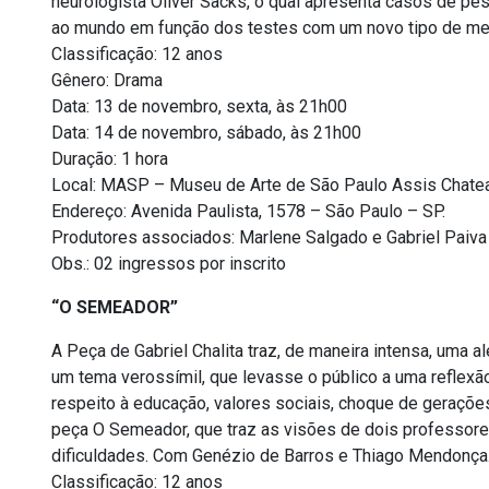
neurologista Oliver Sacks, o qual apresenta casos de pe
ao mundo em função dos testes com um novo tipo de me
Classificação: 12 anos
Gênero: Drama
Data: 13 de novembro, sexta, às 21h00
Data: 14 de novembro, sábado, às 21h00
Duração: 1 hora
Local: MASP – Museu de Arte de São Paulo Assis Chatea
Endereço: Avenida Paulista, 1578 – São Paulo – SP.
Produtores associados: Marlene Salgado e Gabriel Paiva
Obs.: 02 ingressos por inscrito
“O SEMEADOR”
A Peça de Gabriel Chalita traz, de maneira intensa, uma a
um tema verossímil, que levasse o público a uma reflex
respeito à educação, valores sociais, choque de gerações,
peça O Semeador, que traz as visões de dois professore
dificuldades. Com Genézio de Barros e Thiago Mendonça.
Classificação: 12 anos