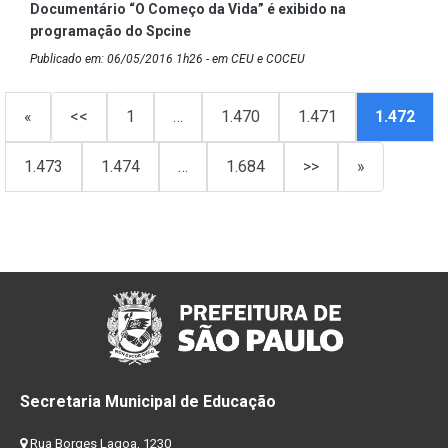
Documentário “O Começo da Vida” é exibido na
programação do Spcine
Publicado em: 06/05/2016 1h26 - em CEU e COCEU
«
<<
1
…
1.470
1.471
1.472
1.473
1.474
…
1.684
>>
»
Secretaria Municipal de Educação
Rua Borges Lagoa, 1230