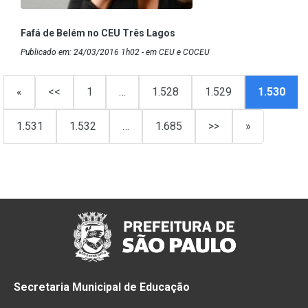
Fafá de Belém no CEU Três Lagos
Publicado em: 24/03/2016 1h02 - em CEU e COCEU
«
<<
1
…
1.528
1.529
1.530
1.531
1.532
…
1.685
>>
»
Secretaria Municipal de Educação