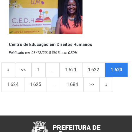
Centro de Educação em Direitos Humanos
Publicado em: 08/12/2015 3h13 - em CEDH
«
<<
1
…
1.621
1.622
1.623
1.624
1.625
…
1.684
>>
»