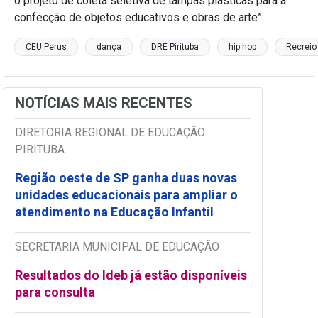
o projeto de coleta seletiva de tampas plásticas para a
confecção de objetos educativos e obras de arte”.
CEU Perus
dança
DRE Pirituba
hip hop
Recreio
NOTÍCIAS MAIS RECENTES
DIRETORIA REGIONAL DE EDUCAÇÃO
PIRITUBA
Região oeste de SP ganha duas novas
unidades educacionais para ampliar o
atendimento na Educação Infantil
SECRETARIA MUNICIPAL DE EDUCAÇÃO
Resultados do Ideb já estão disponíveis
para consulta