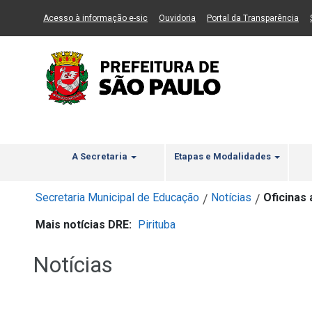
Ir ao Conteúdo
1
Ir para menu principal
2
Ir para busca
3
(Link para um novo sítio)
(Link para um novo sítio)
(Li
Acesso à informação e-sic
Ouvidoria
Portal da Transparência
A Secretaria
Etapas e Modalidades
Secretaria Municipal de Educação
Notícias
Oficinas
/
/
Mais notícias DRE:
Pirituba
Notícias