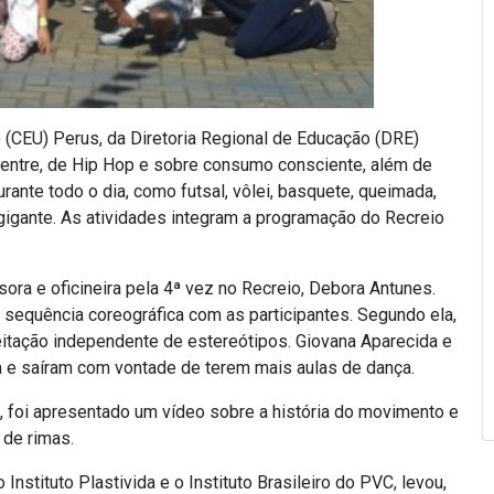
do (CEU) Perus, da Diretoria Regional de Educação (DRE)
 ventre, de Hip Hop e sobre consumo consciente, além de
rante todo o dia, como futsal, vôlei, basquete, queimada,
 gigante. As atividades integram a programação do Recreio
sora e oficineira pela 4ª vez no Recreio, Debora Antunes.
sequência coreográfica com as participantes. Segundo ela,
eitação independente de estereótipos. Giovana Aparecida e
a e saíram com vontade de terem mais aulas de dança.
e, foi apresentado um vídeo sobre a história do movimento e
 de rimas.
nstituto Plastivida e o Instituto Brasileiro do PVC, levou,