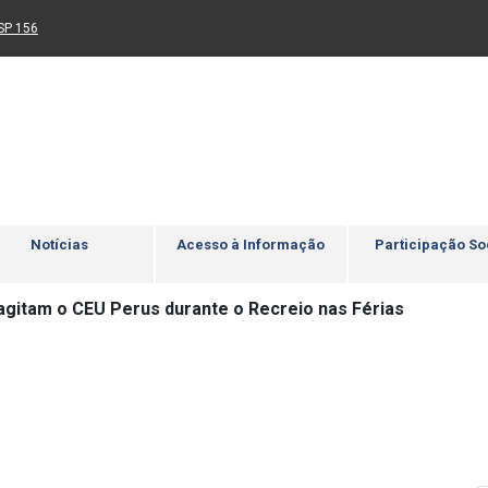
Ir para rodapé
4
Acessibilidade
5
nk para um novo sítio)
(Link para um novo sítio)
SP 156
Notícias
Acesso à Informação
Participação So
 agitam o CEU Perus durante o Recreio nas Férias