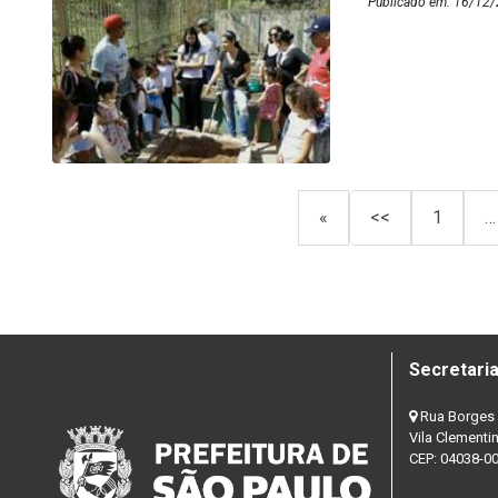
Publicado em: 16/12/
«
<<
1
…
Secretaria
Rua Borges 
Vila Clementi
CEP: 04038-0