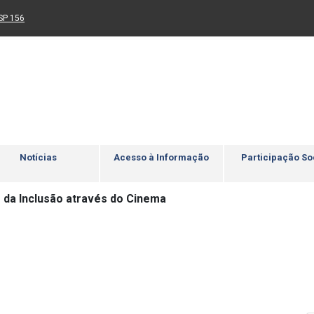
Ir para rodapé
4
Acessibilidade
5
nk para um novo sítio)
(Link para um novo sítio)
SP 156
Notícias
Acesso à Informação
Participação So
 da Inclusão através do Cinema