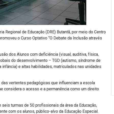
oria Regional de Educação (DRE) Butantã, por meio do Centro
romoveu o Curso Optativo “O Debate da Inclusão através
são dos Alunos com deficiência (visual, auditiva, física,
s globais do desenvolvimento – TGD (autismo, síndrome de
 infância) e altas habilidades, matriculados nas unidades
rno das vertentes pedagógicas que influenciam a escola
ue considera o acesso e a permanência como um direito
 seis turmas de 50 profissionais da área da Educação,
mente com os alunos, público-alvo da Educação Especial.