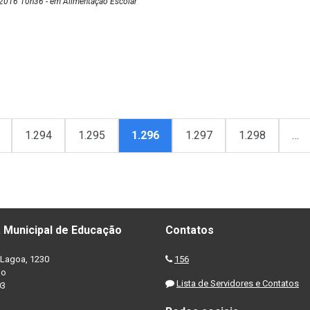
2016 10h36 - em Alimentação Escolar
1.294
1.295
1.296
1.297
1.298
…
 Municipal de Educação
Contatos
Lagoa, 1230
156
no
Lista de Servidores e Contatos
03