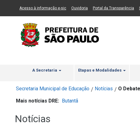
Ir ao Conteúdo
1
Ir para menu principal
2
Ir para busca
3
(Link para um novo sítio)
(Link para um novo sítio)
(Li
Acesso à informação e-sic
Ouvidoria
Portal da Transparência
A Secretaria
Etapas e Modalidades
Secretaria Municipal de Educação
Notícias
O Debate
/
/
Mais notícias DRE:
Butantã
Notícias