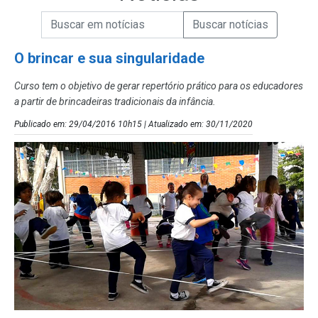
Campo de Busca de informações
Enviar a Busca de Notícias
Campo de Busca de Notícias
O brincar e sua singularidade
Curso tem o objetivo de gerar repertório prático para os educadores
a partir de brincadeiras tradicionais da infância.
Publicado em: 29/04/2016 10h15 | Atualizado em: 30/11/2020