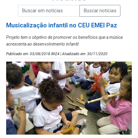
Campo de Busca de informações
Enviar a Busca de Notícias
Campo de Busca de Notícias
Musicalização infantil no CEU EMEI Paz
Projeto tem o objetivo de promover os benefícios que a música
acrescenta ao desenvolvimento infantil
Publicado em: 03/08/2018 8h24 | Atualizado em: 30/11/2020