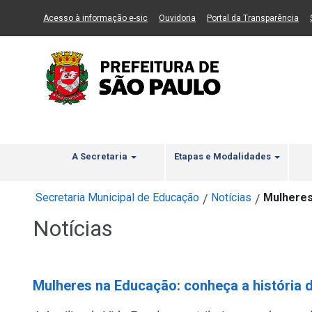
Ir ao Conteúdo
1
Ir para menu principal
2
Ir para busca
3
(Link para um novo sítio)
(Link para um novo sítio)
(Li
Acesso à informação e-sic
Ouvidoria
Portal da Transparência
A Secretaria
Etapas e Modalidades
Secretaria Municipal de Educação
Notícias
Mulheres
/
/
Notícias
Mulheres na Educação: conheça a história d