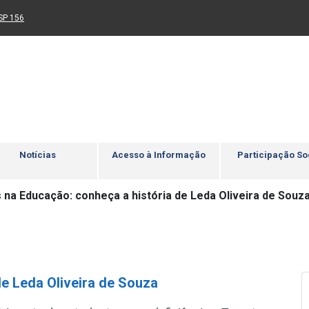
Ir para rodapé
4
Acessibilidade
5
nk para um novo sítio)
(Link para um novo sítio)
SP 156
Notícias
Acesso à Informação
Participação So
 na Educação: conheça a história de Leda Oliveira de Souz
e Leda Oliveira de Souza