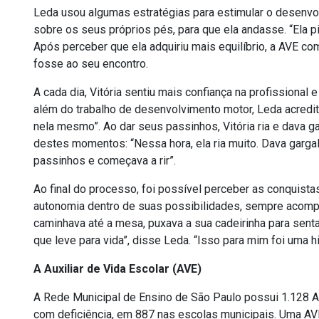
Leda usou algumas estratégias para estimular o desenvolv
sobre os seus próprios pés, para que ela andasse. “Ela 
Após perceber que ela adquiriu mais equilíbrio, a AVE com
fosse ao seu encontro.
A cada dia, Vitória sentiu mais confiança na profissiona
além do trabalho de desenvolvimento motor, Leda acredita 
nela mesmo”. Ao dar seus passinhos, Vitória ria e dava 
destes momentos: “Nessa hora, ela ria muito. Dava gargalh
passinhos e começava a rir”.
Ao final do processo, foi possível perceber as conquista
autonomia dentro de suas possibilidades, sempre acom
caminhava até a mesa, puxava a sua cadeirinha para sent
que leve para vida”, disse Leda. “Isso para mim foi uma h
A Auxiliar de Vida Escolar (AVE)
A Rede Municipal de Ensino de São Paulo possui 1.128 Au
com deficiência, em 887 nas escolas municipais. Uma AVE