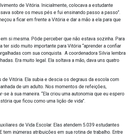
imento de Vitória. Inicialmente, colocava a estudante
pisava sobre os meus pés e fui ensinando passo a passo”.
eçou a ficar em frente a Vitória e dar a mão a ela para que
l e em si mesma. Pôde perceber que não estava sozinha. Para
ter sido muito importante para Vitória “aprender a confiar
gargalhadas com sua conquista. A coordenadora Silvia lembra
adas. Era muito legal. Ela soltava a mão, dava uns quatro
s de Vitória. Ela subia e descia os degraus da escola com
panhada de um adulto. Nos momentos de refeições,
ar-se à sua maneira. “Ela criou uma autonomia que eu espero
istória que ficou como uma lição de vida”.
xiliares de Vida Escolar. Elas atendem 5.039 estudantes
 tem inúmeras atribuições em sua rotina de trabalho. Entre