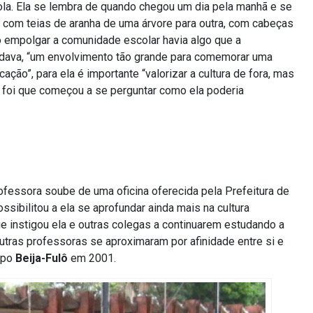
ola. Ela se lembra de quando chegou um dia pela manhã e se
 com teias de aranha de uma árvore para outra, com cabeças
 empolgar a comunidade escolar havia algo que a
odava, “um envolvimento tão grande para comemorar uma
ão”, para ela é importante “valorizar a cultura de fora, mas
s foi que começou a se perguntar como ela poderia
ssora soube de uma oficina oferecida pela Prefeitura de
ossibilitou a ela se aprofundar ainda mais na cultura
ue instigou ela e outras colegas a continuarem estudando a
outras professoras se aproximaram por afinidade entre si e
rupo
Beija-Fulô
em 2001.