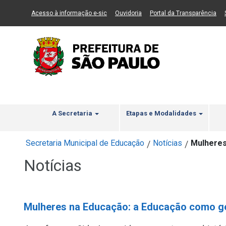
Ir ao Conteúdo
1
Ir para menu principal
2
Ir para busca
3
(Link para um novo sítio)
(Link para um novo sítio)
(Li
Acesso à informação e-sic
Ouvidoria
Portal da Transparência
A Secretaria
Etapas e Modalidades
Secretaria Municipal de Educação
Notícias
Mulheres
/
/
Notícias
Mulheres na Educação: a Educação como ge