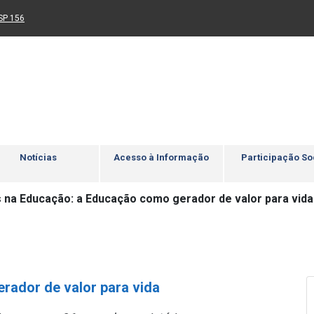
Ir para rodapé
4
Acessibilidade
5
nk para um novo sítio)
(Link para um novo sítio)
SP 156
Notícias
Acesso à Informação
Participação So
 na Educação: a Educação como gerador de valor para vida
rador de valor para vida