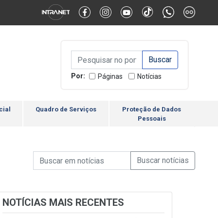
Alternar Alto Contraste
Alternar Tamanho da Fonte
Campo de Busca de inform
Campo de Busca de informações
Enviar a Busca
Por:
Páginas
Notícias
cial
Quadro de Serviços
Proteção de Dados
Pessoais
Campo de Busca de informações
Enviar a Busca de Notícia
Campo de Busca de Notícias
NOTÍCIAS MAIS RECENTES