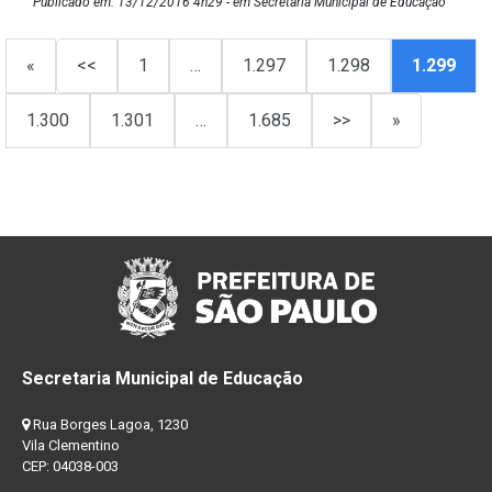
Publicado em: 13/12/2016 4h29 - em Secretaria Municipal de Educação
«
<<
1
…
1.297
1.298
1.299
1.300
1.301
…
1.685
>>
»
Secretaria Municipal de Educação
Rua Borges Lagoa, 1230
Vila Clementino
CEP: 04038-003