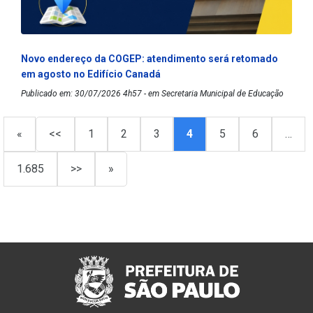
Novo endereço da COGEP: atendimento será retomado
em agosto no Edifício Canadá
Publicado em: 30/07/2026 4h57 - em Secretaria Municipal de Educação
«
<<
1
2
3
4
5
6
…
1.685
>>
»