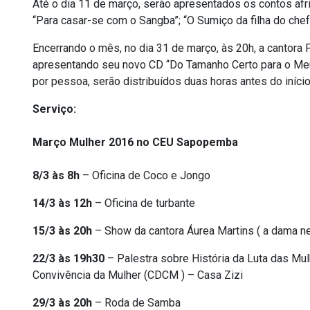
Até o dia 11 de março, serão apresentados os contos afri
“Para casar-se com o Sangba”; “O Sumiço da filha do chef
Encerrando o mês, no dia 31 de março, às 20h, a cantora 
apresentando seu novo CD “Do Tamanho Certo para o Meu 
por pessoa, serão distribuídos duas horas antes do iníci
Serviço:
Março Mulher 2016 no CEU Sapopemba
8/3 às 8h
– Oficina de Coco e Jongo
14/3 às 12h
– Oficina de turbante
15/3 às 20h
– Show da cantora Áurea Martins ( a dama n
22/3 às 19h30
– Palestra sobre História da Luta das Mu
Convivência da Mulher (CDCM ) – Casa Zizi
29/3 às 20h
– Roda de Samba