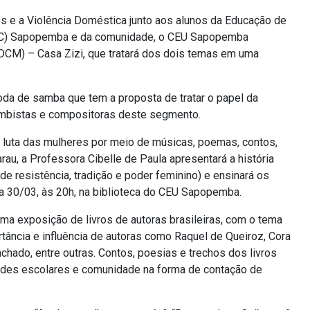
es e a Violência Doméstica junto aos alunos da Educação de
ETEC) Sapopemba e da comunidade, o CEU Sapopemba
DCM) – Casa Zizi, que tratará dos dois temas em uma
oda de samba que tem a proposta de tratar o papel da
mbistas e compositoras deste segmento.
luta das mulheres por meio de músicas, poemas, contos,
arau, a Professora Cibelle de Paula apresentará a história
e resistência, tradição e poder feminino) e ensinará os
ia 30/03, às 20h, na biblioteca do CEU Sapopemba.
ma exposição de livros de autoras brasileiras, com o tema
ortância e influência de autoras como Raquel de Queiroz, Cora
achado, entre outras. Contos, poesias e trechos dos livros
ades escolares e comunidade na forma de contação de