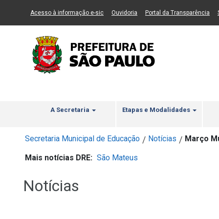
Ir ao Conteúdo
1
Ir para menu principal
2
Ir para busca
3
(Link para um novo sítio)
(Link para um novo sítio)
(Li
Acesso à informação e-sic
Ouvidoria
Portal da Transparência
A Secretaria
Etapas e Modalidades
Secretaria Municipal de Educação
Notícias
Março M
/
/
Mais notícias DRE:
São Mateus
Notícias