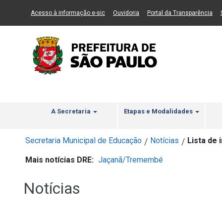
Ir ao Conteúdo
1
Ir para menu principal
2
Ir para busca
3
(Link para um novo sítio)
(Link para um novo sítio)
(Li
Acesso à informação e-sic
Ouvidoria
Portal da Transparência
A Secretaria
Etapas e Modalidades
Secretaria Municipal de Educação
Notícias
Lista de 
/
/
Mais notícias DRE:
Jaçanã/Tremembé
Notícias