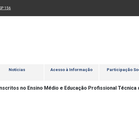
Ir para rodapé
4
Acessibilidade
5
nk para um novo sítio)
(Link para um novo sítio)
SP 156
Notícias
Acesso à Informação
Participação So
inscritos no Ensino Médio e Educação Profissional Técnica 