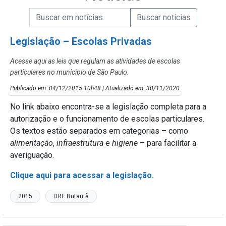
Campo de Busca de informações
Enviar a Busca de Notícias
Campo de Busca de Notícias
Legislação – Escolas Privadas
Acesse aqui as leis que regulam as atividades de escolas
particulares no município de São Paulo.
Publicado em: 04/12/2015 10h48 | Atualizado em: 30/11/2020
No link abaixo encontra-se a legislação completa para a
autorização e o funcionamento de escolas particulares.
Os textos estão separados em categorias – como
alimentação
,
infraestrutura
e
higiene
– para facilitar a
averiguação.
Clique aqui para acessar a legislação.
2015
DRE Butantã