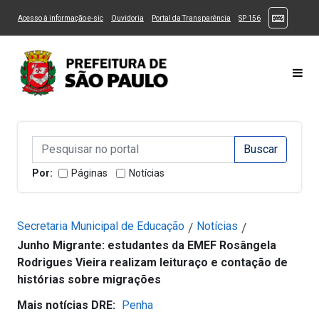
Ir ao Conteúdo
1
Ir para menu principal
2
Ir para busca
3
(Atalhos
(Link para um novo sítio)
(Link para um novo sítio)
(Link para um novo sítio)
(Link para um novo
Acesso à informação e-sic
Ouvidoria
Portal da Transparência
SP 156
Ir para rodapé
4
Acessibilidade
5
Alternar Alto Contraste
Alternar Tamanho da Fonte
Most
Campo de Busca de informações
Campo de Busca de informações
Enviar a Busca
Por:
Páginas
Notícias
Secretaria Municipal de Educação
Notícias
/
/
Junho Migrante: estudantes da EMEF Rosângela
Rodrigues Vieira realizam leituraço e contação de
histórias sobre migrações
Mais notícias DRE:
Penha