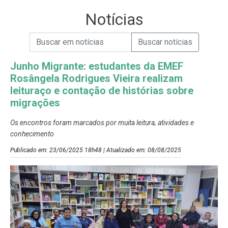
Notícias
Campo de Busca de informações
Enviar a Busca de Notícias
Campo de Busca de Notícias
Junho Migrante: estudantes da EMEF
Rosângela Rodrigues Vieira realizam
leituraço e contação de histórias sobre
migrações
Os encontros foram marcados por muita leitura, atividades e
conhecimento
Publicado em: 23/06/2025 18h48 | Atualizado em: 08/08/2025