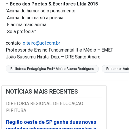
– Beco dos Poetas & Escritores Ltda 2015
“Acima do humor só o pensamento.
Acima de acima só a poesia.
E acima mais acima.
Só a profecia.”
contato:
oiteiro@uol.com.br
Professor de Ensino Fundamental II e Médio – EMEF
João Sussumu Hirata, Dep. – DRE Santo Amaro
Biblioteca Pedagógica Profª Alaíde Bueno Rodrigues
Professor Aut
NOTÍCIAS MAIS RECENTES
DIRETORIA REGIONAL DE EDUCAÇÃO
PIRITUBA
Região oeste de SP ganha duas novas
unidades educacionais para ampliar o