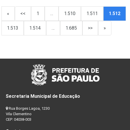
«
<<
1
…
1.510
1.511
1.512
1.513
1.514
…
1.685
>>
»
Secretaria Municipal de Educação
Rua Borges Lagoa, 1230
Vila Clementino
CEP: 04038-003