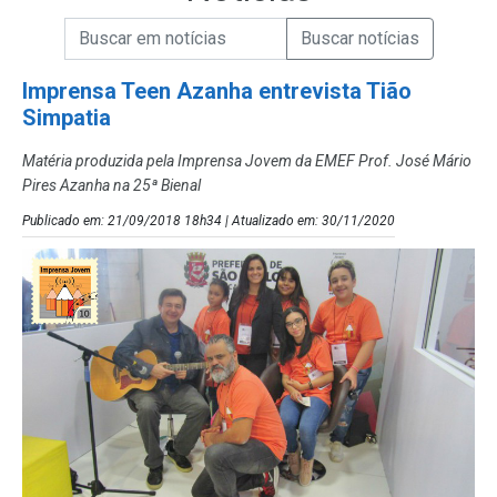
Campo de Busca de informações
Enviar a Busca de Notícias
Campo de Busca de Notícias
Imprensa Teen Azanha entrevista Tião
Simpatia
Matéria produzida pela Imprensa Jovem da EMEF Prof. José Mário
Pires Azanha na 25ª Bienal
Publicado em: 21/09/2018 18h34 | Atualizado em: 30/11/2020