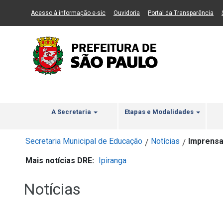
Ir ao Conteúdo
1
Ir para menu principal
2
Ir para busca
3
(Link para um novo sítio)
(Link para um novo sítio)
(Li
Acesso à informação e-sic
Ouvidoria
Portal da Transparência
A Secretaria
Etapas e Modalidades
Secretaria Municipal de Educação
Notícias
Imprensa
/
/
Mais notícias DRE:
Ipiranga
Notícias