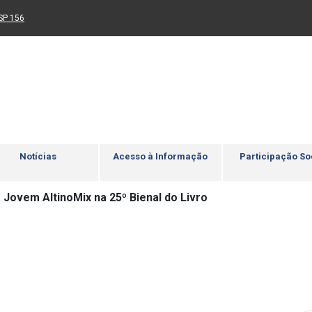
Ir para rodapé
4
Acessibilidade
5
nk para um novo sítio)
(Link para um novo sítio)
SP 156
Notícias
Acesso à Informação
Participação So
 Jovem AltinoMix na 25º Bienal do Livro