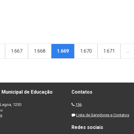
1.667
1.668
1.669
1.670
1.671
…
 Municipal de Educação
Contatos
Lagoa, 1230
156
no
Lista de Servidores e Contatos
03
Redes sociais