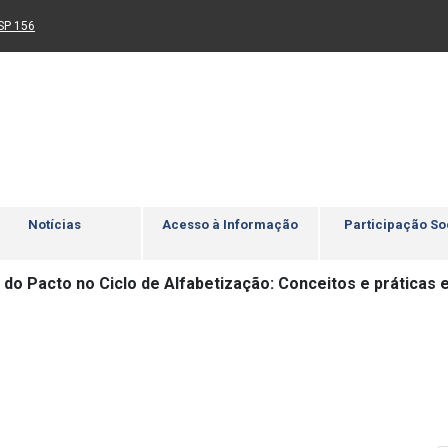
Ir para rodapé
4
Acessibilidade
5
nk para um novo sítio)
(Link para um novo sítio)
SP 156
Notícias
Acesso à Informação
Participação So
 do Pacto no Ciclo de Alfabetização: Conceitos e práticas