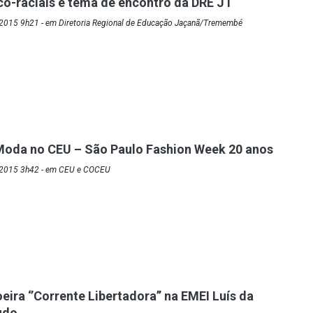
co-raciais é tema de encontro da DRE JT
2015 9h21 - em Diretoria Regional de Educação Jaçanã/Tremembé
Moda no CEU – São Paulo Fashion Week 20 anos
/2015 3h42 - em CEU e COCEU
ira ‘’Corrente Libertadora’’ na EMEI Luís da
udo