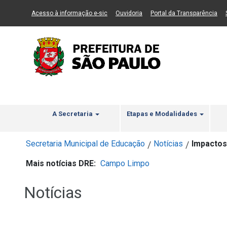
Ir ao Conteúdo
1
Ir para menu principal
2
Ir para busca
3
(Link para um novo sítio)
(Link para um novo sítio)
(Li
Acesso à informação e-sic
Ouvidoria
Portal da Transparência
A Secretaria
Etapas e Modalidades
Secretaria Municipal de Educação
Notícias
Impactos
/
/
Mais notícias DRE:
Campo Limpo
Notícias