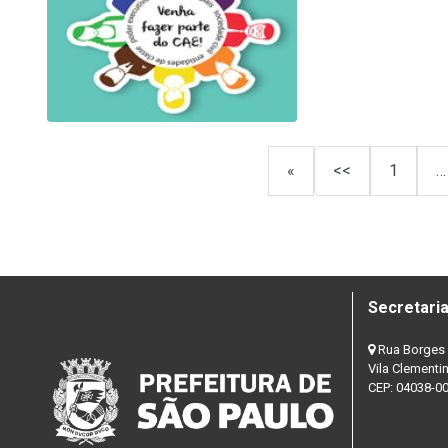
«
<<
1
…
Secretaria
Rua Borges 
Vila Clementi
CEP: 04038-0