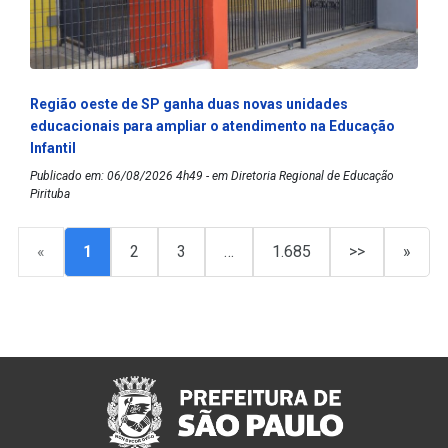
Região oeste de SP ganha duas novas unidades
educacionais para ampliar o atendimento na Educação
Infantil
Publicado em: 06/08/2026 4h49 - em Diretoria Regional de Educação
Pirituba
«
1
2
3
…
1.685
>>
»