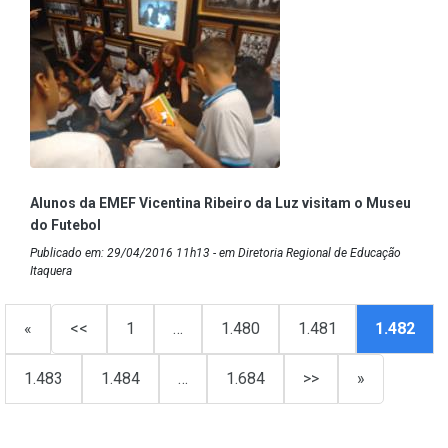
Alunos da EMEF Vicentina Ribeiro da Luz visitam o Museu
do Futebol
Publicado em: 29/04/2016 11h13 - em Diretoria Regional de Educação
Itaquera
«
<<
1
…
1.480
1.481
1.482
1.483
1.484
…
1.684
>>
»