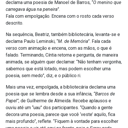
declama uma poesia de Manoel de Barros, “
O menino que
carregava água na peneira
”.
Fala com empolgação. Encena com o rosto cada verso
descrito.
Na sequência, Beatriz, também bibliotecária, levanta-se e
declama Paulo Leminski, “
M. de Memória
”. Fala cada
verso com animação e encena, com as mãos, o que é
falado. Terminando, Cíntia retorna e pergunta, de maneira
animada, se alguém quer declamar. “Não tenham vergonha,
sabemos que está lotado, mas podem escolher uma
poesia, sem medo”, diz, e o público ri.
Mais uma vez, empolgada, a bibliotecária declama uma
poesia que se lembra desde a sua infância,
“Barcos de
Papel”,
de Guilherme de Almeida. Recebe aplausos e
ouviu até um “uau” dos participantes. “Quando a gente
decora uma poesia, parece que você ‘veste’ aquilo, fica
mais profundo”, reflete. “Fiquem à vontade para escolher