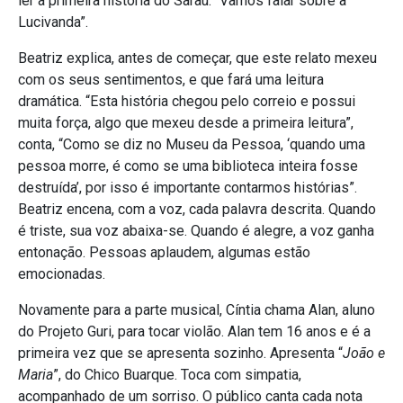
ler a primeira história do Sarau. “Vamos falar sobre a
Lucivanda”.
Beatriz explica, antes de começar, que este relato mexeu
com os seus sentimentos, e que fará uma leitura
dramática. “Esta história chegou pelo correio e possui
muita força, algo que mexeu desde a primeira leitura”,
conta, “Como se diz no Museu da Pessoa, ‘quando uma
pessoa morre, é como se uma biblioteca inteira fosse
destruída’, por isso é importante contarmos histórias”.
Beatriz encena, com a voz, cada palavra descrita. Quando
é triste, sua voz abaixa-se. Quando é alegre, a voz ganha
entonação. Pessoas aplaudem, algumas estão
emocionadas.
Novamente para a parte musical, Cíntia chama Alan, aluno
do Projeto Guri, para tocar violão. Alan tem 16 anos e é a
primeira vez que se apresenta sozinho. Apresenta “
João e
Maria
”, do Chico Buarque. Toca com simpatia,
acompanhado de um sorriso. O público canta cada nota