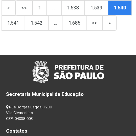
«
<<
1
…
1.538
1.539
1.540
1.541
1.542
…
1.685
>>
»
Secretaria Municipal de Educação
Rua Borges Lagoa, 1230
Vila Clementino
CEP: 04038-003
Contatos