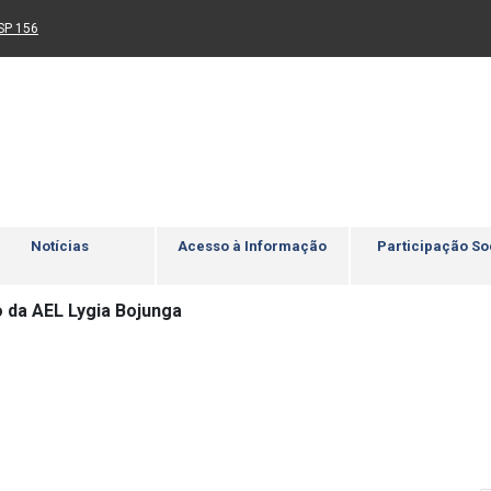
Ir para rodapé
4
Acessibilidade
5
nk para um novo sítio)
(Link para um novo sítio)
SP 156
Notícias
Acesso à Informação
Participação So
 da AEL Lygia Bojunga