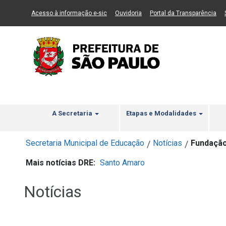
Ir ao Conteúdo
1
Ir para menu principal
2
Ir para busca
3
(Link para um novo sítio)
(Link para um novo sítio)
(Li
Acesso à informação e-sic
Ouvidoria
Portal da Transparência
A Secretaria
Etapas e Modalidades
Secretaria Municipal de Educação
Notícias
Fundação
/
/
Mais notícias DRE:
Santo Amaro
Notícias