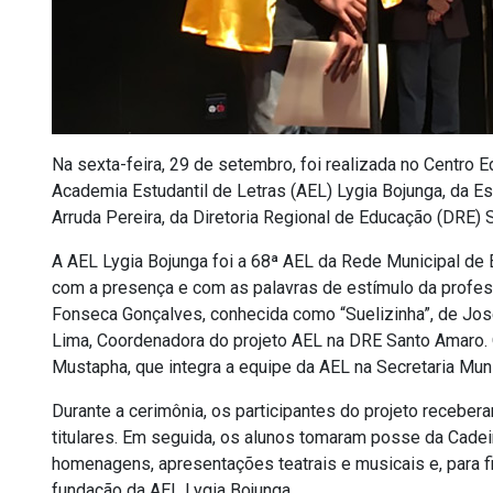
Na sexta-feira, 29 de setembro, foi realizada no Centro 
Academia Estudantil de Letras (AEL) Lygia Bojunga, da 
Arruda Pereira, da Diretoria Regional de Educação (DRE) 
A AEL Lygia Bojunga foi a 68ª AEL da Rede Municipal de
com a presença e com as palavras de estímulo da profess
Fonseca Gonçalves, conhecida como “Suelizinha”, de José
Lima, Coordenadora do projeto AEL na DRE Santo Amaro. 
Mustapha, que integra a equipe da AEL na Secretaria Mun
Durante a cerimônia, os participantes do projeto receber
titulares. Em seguida, os alunos tomaram posse da Cadei
homenagens, apresentações teatrais e musicais e, para 
fundação da AEL Lygia Bojunga.