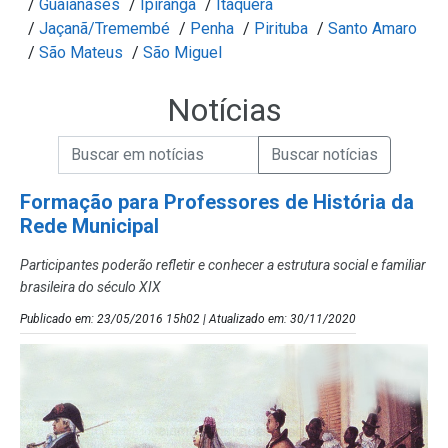
/
Guaianases
/
Ipiranga
/
Itaquera
/
Jaçanã/Tremembé
/
Penha
/
Pirituba
/
Santo Amaro
/
São Mateus
/
São Miguel
Notícias
Campo de Busca de informações
Enviar a Busca de Notícias
Campo de Busca de Notícias
Formação para Professores de História da
Rede Municipal
Participantes poderão refletir e conhecer a estrutura social e familiar
brasileira do século XIX
Publicado em: 23/05/2016 15h02 | Atualizado em: 30/11/2020