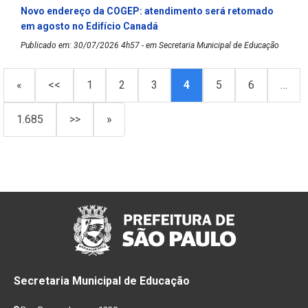
Novo endereço da COGEP: atendimento será retomado
em agosto no Edifício Canadá
Publicado em: 30/07/2026 4h57 - em Secretaria Municipal de Educação
«
<<
1
2
3
4
5
6
…
1.685
>>
»
Secretaria Municipal de Educação