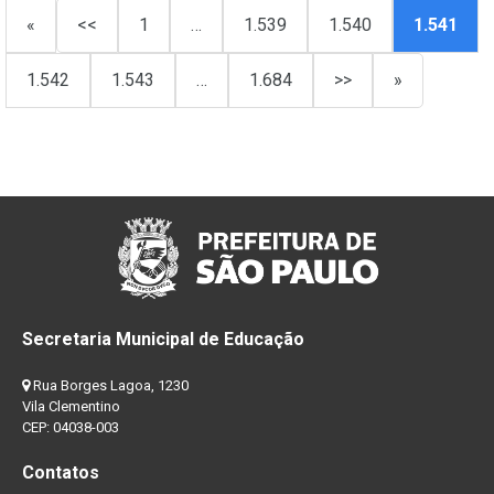
«
<<
1
…
1.539
1.540
1.541
1.542
1.543
…
1.684
>>
»
Secretaria Municipal de Educação
Rua Borges Lagoa, 1230
Vila Clementino
CEP: 04038-003
Contatos