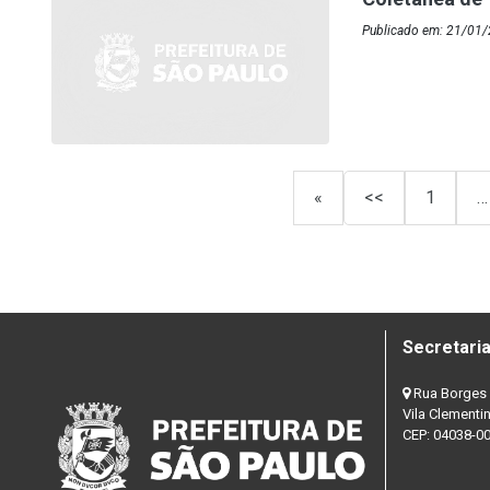
Publicado em: 21/01
«
<<
1
…
Secretaria
Rua Borges 
Vila Clementi
CEP: 04038-0