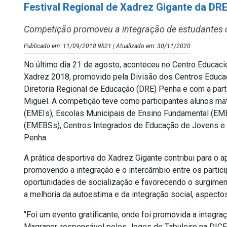
Festival Regional de Xadrez Gigante da DR
Competição promoveu a integração de estudantes d
Publicado em: 11/09/2018 9h21 | Atualizado em: 30/11/2020
No último dia 21 de agosto, aconteceu no Centro Educacio
Xadrez 2018, promovido pela Divisão dos Centros Educac
Diretoria Regional de Educação (DRE) Penha e com a part
Miguel. A competição teve como participantes alunos mat
(EMEIs), Escolas Municipais de Ensino Fundamental (EME
(EMEBSs), Centros Integrados de Educação de Jovens e
Penha.
A prática desportiva do Xadrez Gigante contribui para o 
promovendo a integração e o intercâmbio entre os partic
oportunidades de socialização e favorecendo o surgimen
a melhoria da autoestima e da integração social, aspectos
“Foi um evento gratificante, onde foi promovida a integr
Magraner, responsável pelos Jogos de Tabuleiro na DIC