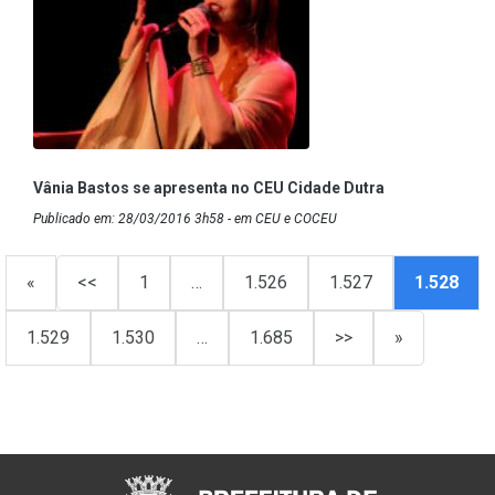
Vânia Bastos se apresenta no CEU Cidade Dutra
Publicado em: 28/03/2016 3h58 - em CEU e COCEU
«
<<
1
…
1.526
1.527
1.528
1.529
1.530
…
1.685
>>
»