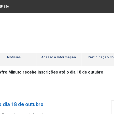
Ir para rodapé
4
Acessibilidade
5
nk para um novo sítio)
(Link para um novo sítio)
SP 156
Notícias
Acesso à Informação
Participação So
Afro Minuto recebe inscrições até o dia 18 de outubro
o dia 18 de outubro