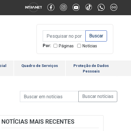
Alternar Alto Contraste
Alternar Tamanho da Fonte
Campo de Busca de inform
Campo de Busca de informações
Enviar a Busca
Por:
Páginas
Notícias
cial
Quadro de Serviços
Proteção de Dados
Pessoais
Campo de Busca de informações
Enviar a Busca de Notícia
Campo de Busca de Notícias
NOTÍCIAS MAIS RECENTES