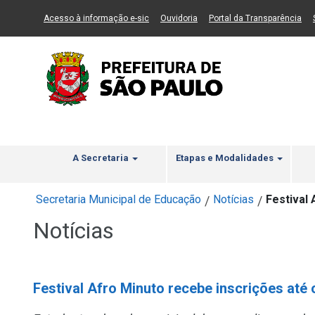
Ir ao Conteúdo
1
Ir para menu principal
2
Ir para busca
3
(Link para um novo sítio)
(Link para um novo sítio)
(Li
Acesso à informação e-sic
Ouvidoria
Portal da Transparência
A Secretaria
Etapas e Modalidades
Secretaria Municipal de Educação
Notícias
Festival 
/
/
Notícias
Festival Afro Minuto recebe inscrições até 