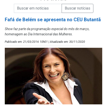
Campo de Busca de informações
Enviar a Busca de Notícias
Campo de Busca de Notícias
Fafá de Belém se apresenta no CEU Butantã
Show faz parte da programação especial do mês de março,
homenagem ao Dia Internacional das Mulheres.
Publicado em: 21/03/2016 10h01 | Atualizado em: 30/11/2020