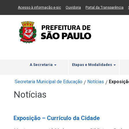
Ir ao Conteúdo
1
Ir para menu principal
2
Ir para busca
3
(Link para um novo sítio)
(Link para um novo sítio)
(Li
Acesso à informação e-sic
Ouvidoria
Portal da Transparência
A Secretaria
Etapas e Modalidades
Secretaria Municipal de Educação
Notícias
Exposiçã
/
/
Notícias
Exposição – Currículo da Cidade