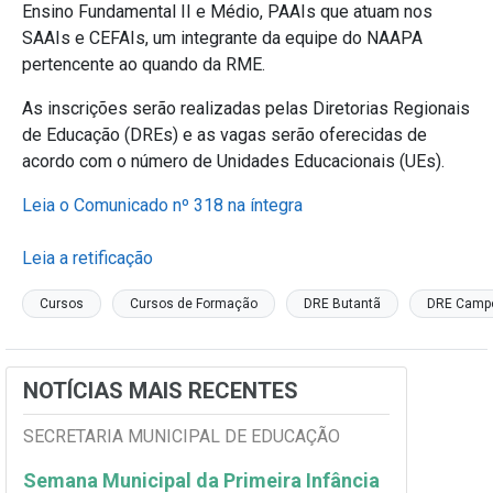
Ensino Fundamental II e Médio, PAAIs que atuam nos
SAAIs e CEFAIs, um integrante da equipe do NAAPA
pertencente ao quando da RME.
As inscrições serão realizadas pelas Diretorias Regionais
de Educação (DREs) e as vagas serão oferecidas de
acordo com o número de Unidades Educacionais (UEs).
Leia o Comunicado nº 318 na íntegra
Leia a retificação
Cursos
Cursos de Formação
DRE Butantã
DRE Camp
NOTÍCIAS MAIS RECENTES
SECRETARIA MUNICIPAL DE EDUCAÇÃO
Semana Municipal da Primeira Infância