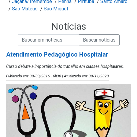
/
Jaçanã/Tremembé
/
Penha
/
Pirituba
/
Santo Amaro
/
São Mateus
/
São Miguel
Notícias
Campo de Busca de informações
Enviar a Busca de Notícias
Campo de Busca de Notícias
Atendimento Pedagógico Hospitalar
Curso debate a importância do trabalho em classes hospitalares.
Publicado em: 30/03/2016 16h30 | Atualizado em: 30/11/2020