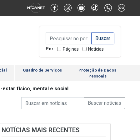
Alternar Alto Contraste
Alternar Tamanho da Fonte
Campo de Busca de inform
Campo de Busca de informações
Enviar a Busca
Por:
Páginas
Notícias
cial
Quadro de Serviços
Proteção de Dados
Pessoais
star físico, mental e social
Campo de Busca de informações
Enviar a Busca de Notícia
Campo de Busca de Notícias
NOTÍCIAS MAIS RECENTES