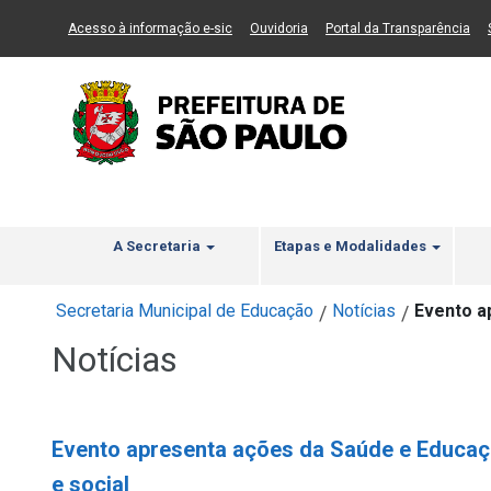
Ir ao Conteúdo
1
Ir para menu principal
2
Ir para busca
3
(Link para um novo sítio)
(Link para um novo sítio)
(Li
Acesso à informação e-sic
Ouvidoria
Portal da Transparência
A Secretaria
Etapas e Modalidades
Secretaria Municipal de Educação
Notícias
Evento a
/
/
Notícias
Evento apresenta ações da Saúde e Educaç
e social