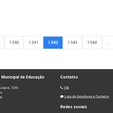
1.540
1.541
1.542
1.543
1.544
…
 Municipal de Educação
Contatos
Lagoa, 1230
156
no
Lista de Servidores e Contatos
03
Redes sociais