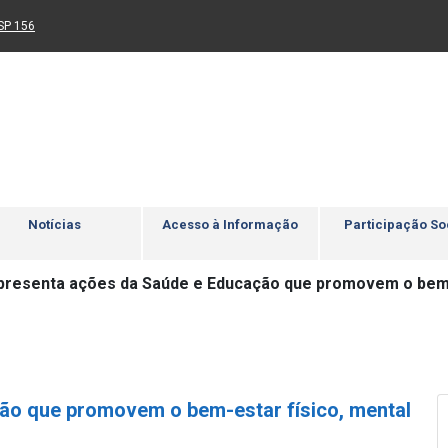
Ir para rodapé
4
Acessibilidade
5
nk para um novo sítio)
(Link para um novo sítio)
SP 156
Notícias
Acesso à Informação
Participação So
presenta ações da Saúde e Educação que promovem o bem-e
ão que promovem o bem-estar físico, mental