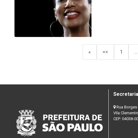
«
<<
1
…
Secretaria
Rua Borges 
Vila Clementi
CEP: 04038-0