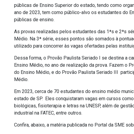
públicas de Ensino Superior do estado, tendo como orga
ano de 2023, tem como público-alvo os estudantes do En
públicas de ensino.
As provas realizadas pelos estudantes das 1ªs e 2ªs sé
Médio. Na 3ª série, esses pontos são somados à pontuaçã
utilizado para concorrer às vagas ofertadas pelas institu
Dessa forma, o Provão Paulista Seriado I se destina a c
Ensino Médio, no ano de realização da prova. Fazem o Pro
do Ensino Médio, e do Provão Paulista Seriado III parti
Médio.
Em 2023, cerca de 70 estudantes do ensino médio munic
estado de SP. Eles conquistaram vagas em cursos como en
biológicas, fisioterapia e letras na UNESP, além de gestã
industrial na FATEC, entre outros.
Confira, abaixo, a matéria publicada no Portal da SME
sob