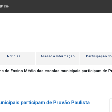
Ir para rodapé
4
Acessibilidade
5
nk para um novo sítio)
(Link para um novo sítio)
SP 156
Notícias
Acesso à Informação
Participação So
es do Ensino Médio das escolas municipais participam de P
nicipais participam de Provão Paulista