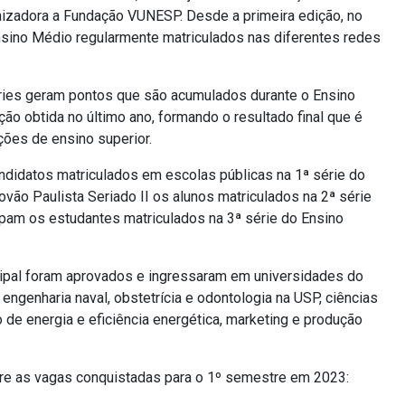
nizadora a Fundação VUNESP. Desde a primeira edição, no
sino Médio regularmente matriculados nas diferentes redes
ries geram pontos que são acumulados durante o Ensino
o obtida no último ano, formando o resultado final que é
ições de ensino superior.
andidatos matriculados em escolas públicas na 1ª série do
vão Paulista Seriado II os alunos matriculados na 2ª série
cipam os estudantes matriculados na 3ª série do Ensino
ipal foram aprovados e ingressaram em universidades do
genharia naval, obstetrícia e odontologia na USP, ciências
o de energia e eficiência energética, marketing e produção
re as vagas conquistadas para o 1º semestre em 2023
: