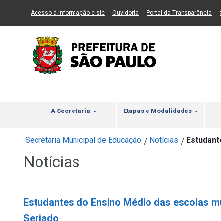
Ir ao Conteúdo
1
Ir para menu principal
2
Ir para busca
3
(Link para um novo sítio)
(Link para um novo sítio)
(Li
Acesso à informação e-sic
Ouvidoria
Portal da Transparência
A Secretaria
Etapas e Modalidades
Secretaria Municipal de Educação
Notícias
Estudant
/
/
Notícias
Estudantes do Ensino Médio das escolas mu
Seriado