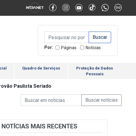
Alternar Alto Contraste
Alternar Tamanho da Fonte
Campo de Busca de inform
Campo de Busca de informações
Enviar a Busca
Por:
Páginas
Notícias
cial
Quadro de Serviços
Proteção de Dados
Pessoais
rovão Paulista Seriado
Campo de Busca de informações
Enviar a Busca de Notícia
Campo de Busca de Notícias
NOTÍCIAS MAIS RECENTES