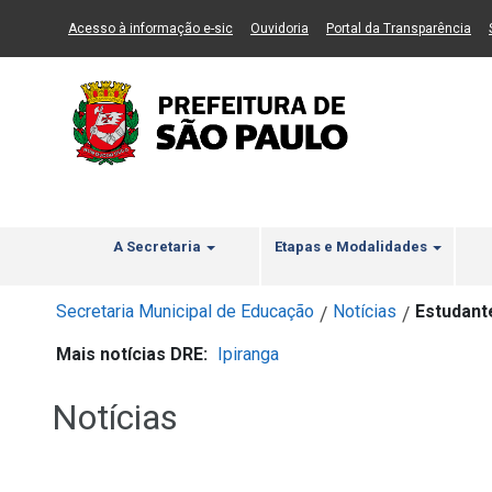
Ir ao Conteúdo
1
Ir para menu principal
2
Ir para busca
3
(Link para um novo sítio)
(Link para um novo sítio)
(Li
Acesso à informação e-sic
Ouvidoria
Portal da Transparência
A Secretaria
Etapas e Modalidades
Secretaria Municipal de Educação
Notícias
Estudant
/
/
Mais notícias DRE:
Ipiranga
Notícias