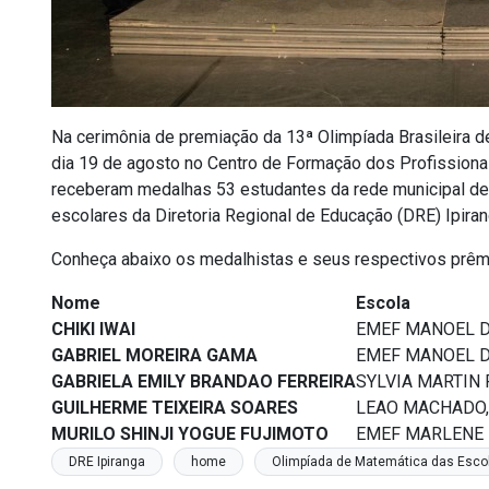
Na cerimônia de premiação da 13ª Olimpíada Brasileira 
dia 19 de agosto no Centro de Formação dos Profissio
receberam medalhas 53 estudantes da rede municipal de e
escolares da Diretoria Regional de Educação (DRE) Ipira
Conheça abaixo os medalhistas e seus respectivos prêm
Nome
Escola
CHIKI IWAI
EMEF MANOEL DE
GABRIEL MOREIRA GAMA
EMEF MANOEL DE
GABRIELA EMILY BRANDAO FERREIRA
SYLVIA MARTIN 
GUILHERME TEIXEIRA SOARES
LEAO MACHADO,
MURILO SHINJI YOGUE FUJIMOTO
EMEF MARLENE 
DRE Ipiranga
home
Olimpíada de Matemática das Escol