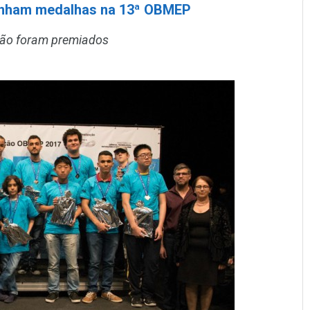
ganham medalhas na 13ª OBMEP
ião foram premiados