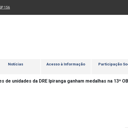
Ir para rodapé
4
Acessibilidade
5
nk para um novo sítio)
(Link para um novo sítio)
SP 156
Notícias
Acesso à Informação
Participação So
es de unidades da DRE Ipiranga ganham medalhas na 13ª 