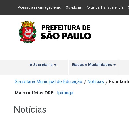
Ir ao Conteúdo
1
Ir para menu principal
2
Ir para busca
3
(Link para um novo sítio)
(Link para um novo sítio)
(Li
Acesso à informação e-sic
Ouvidoria
Portal da Transparência
A Secretaria
Etapas e Modalidades
Secretaria Municipal de Educação
Notícias
Estudant
/
/
Mais notícias DRE:
Ipiranga
Notícias