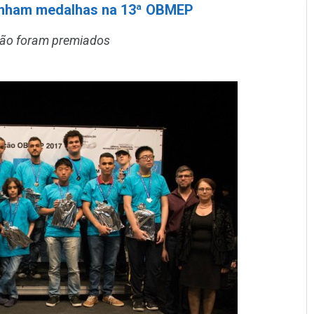
ganham medalhas na 13ª OBMEP
ião foram premiados