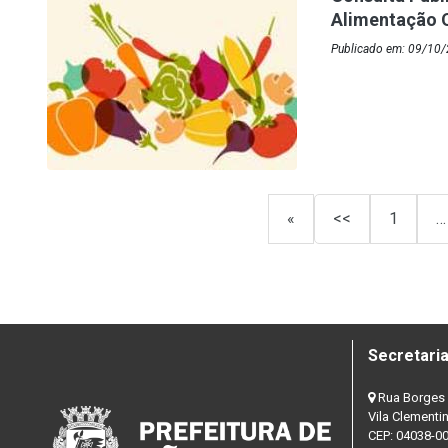
Alimentação O
Publicado em: 09/10/
«
<<
1
…
Secretaria
Rua Borges 
Vila Clementi
CEP: 04038-0