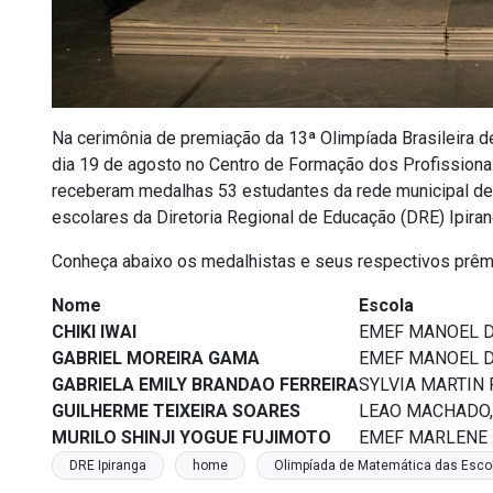
Na cerimônia de premiação da 13ª Olimpíada Brasileira 
dia 19 de agosto no Centro de Formação dos Profissio
receberam medalhas 53 estudantes da rede municipal de e
escolares da Diretoria Regional de Educação (DRE) Ipira
Conheça abaixo os medalhistas e seus respectivos prêm
Nome
Escola
CHIKI IWAI
EMEF MANOEL DE
GABRIEL MOREIRA GAMA
EMEF MANOEL DE
GABRIELA EMILY BRANDAO FERREIRA
SYLVIA MARTIN 
GUILHERME TEIXEIRA SOARES
LEAO MACHADO,
MURILO SHINJI YOGUE FUJIMOTO
EMEF MARLENE 
DRE Ipiranga
home
Olimpíada de Matemática das Escol