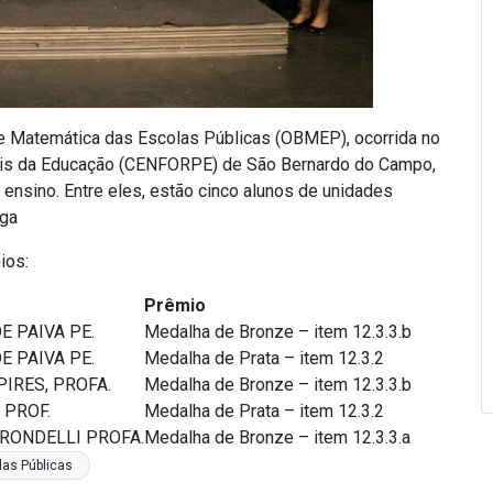
de Matemática das Escolas Públicas (OBMEP), ocorrida no
nais da Educação (CENFORPE) de São Bernardo do Campo,
nsino. Entre eles, estão cinco alunos de unidades
nga
ios:
Prêmio
 PAIVA PE.
Medalha de Bronze – item 12.3.3.b
 PAIVA PE.
Medalha de Prata – item 12.3.2
PIRES, PROFA.
Medalha de Bronze – item 12.3.3.b
 PROF.
Medalha de Prata – item 12.3.2
RONDELLI PROFA.
Medalha de Bronze – item 12.3.3.a
as Públicas