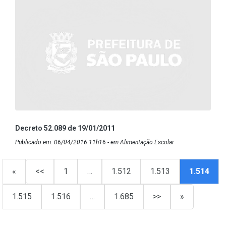
Decreto 52.089 de 19/01/2011
Publicado em: 06/04/2016 11h16 - em Alimentação Escolar
«
<<
1
…
1.512
1.513
1.514
1.515
1.516
…
1.685
>>
»