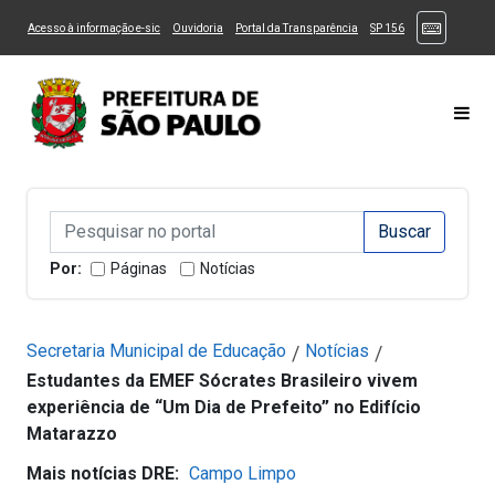
Ir ao Conteúdo
1
Ir para menu principal
2
Ir para busca
3
(Atalhos
(Link para um novo sítio)
(Link para um novo sítio)
(Link para um novo sítio)
(Link para um novo
Acesso à informação e-sic
Ouvidoria
Portal da Transparência
SP 156
Ir para rodapé
4
Acessibilidade
5
Alternar Alto Contraste
Alternar Tamanho da Fonte
Most
Campo de Busca de informações
Campo de Busca de informações
Enviar a Busca
Por:
Páginas
Notícias
Secretaria Municipal de Educação
Notícias
/
/
Estudantes da EMEF Sócrates Brasileiro vivem
experiência de “Um Dia de Prefeito” no Edifício
Matarazzo
Mais notícias DRE:
Campo Limpo