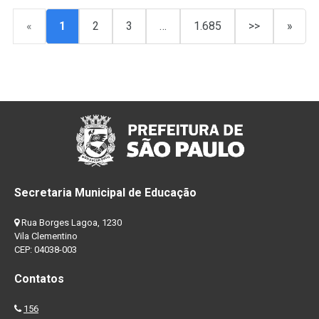
«
1
2
3
…
1.685
>>
»
Secretaria Municipal de Educação
Rua Borges Lagoa, 1230
Vila Clementino
CEP: 04038-003
Contatos
156