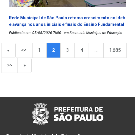
Rede Municipal de São Paulo retoma crescimento no Ideb
e avança nos anos iniciais e finais do Ensino Fundamental
Publicado em: 05/08/2026 7h00 - em Secretaria Municipal de Educação
«
<<
1
2
3
4
…
1.685
>>
»