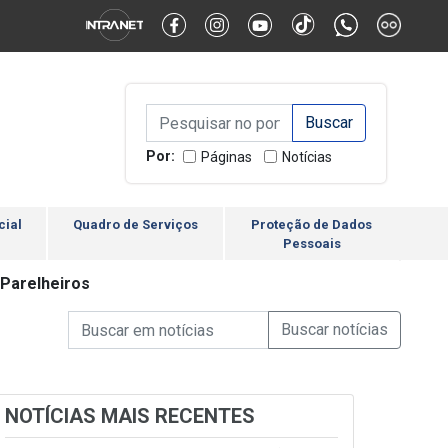
Alternar Alto Contraste
Alternar Tamanho da Fonte
Campo de Busca de inform
Campo de Busca de informações
Enviar a Busca
Por:
Páginas
Notícias
cial
Quadro de Serviços
Proteção de Dados
Pessoais
 Parelheiros
Campo de Busca de informações
Enviar a Busca de Notícia
Campo de Busca de Notícias
NOTÍCIAS MAIS RECENTES