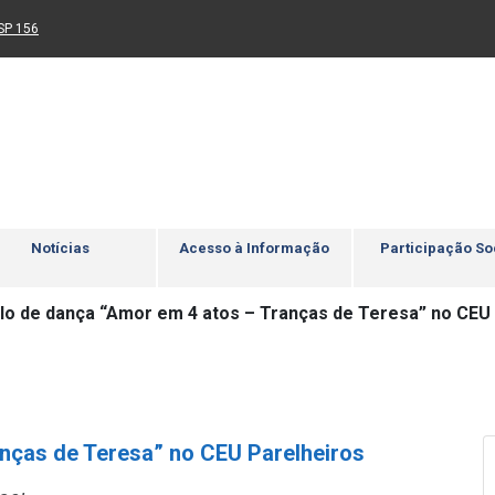
Ir para rodapé
4
Acessibilidade
5
nk para um novo sítio)
(Link para um novo sítio)
SP 156
Notícias
Acesso à Informação
Participação So
lo de dança “Amor em 4 atos – Tranças de Teresa” no CEU
nças de Teresa” no CEU Parelheiros