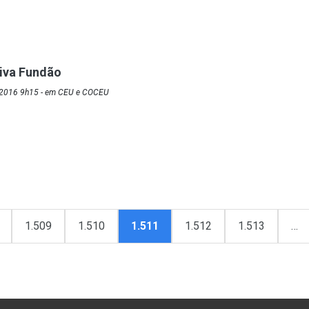
iva Fundão
/2016 9h15 - em CEU e COCEU
1.509
1.510
1.511
1.512
1.513
…