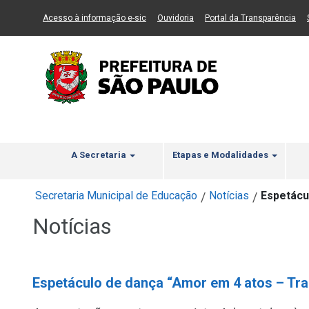
Ir ao Conteúdo
1
Ir para menu principal
2
Ir para busca
3
(Link para um novo sítio)
(Link para um novo sítio)
(Li
Acesso à informação e-sic
Ouvidoria
Portal da Transparência
A Secretaria
Etapas e Modalidades
Secretaria Municipal de Educação
Notícias
Espetácu
/
/
Notícias
Espetáculo de dança “Amor em 4 atos – Tra