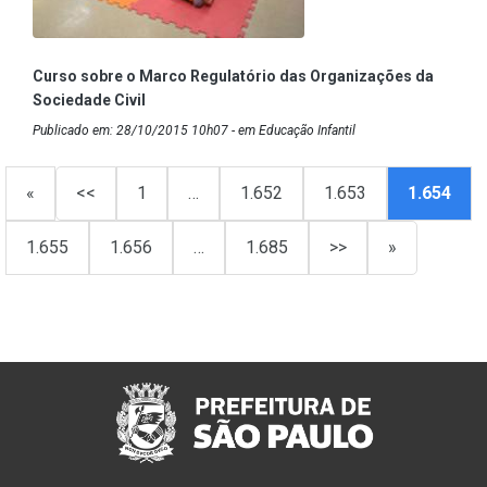
Curso sobre o Marco Regulatório das Organizações da
Sociedade Civil
Publicado em: 28/10/2015 10h07 - em Educação Infantil
«
<<
1
…
1.652
1.653
1.654
1.655
1.656
…
1.685
>>
»