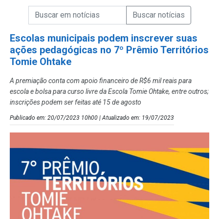
Campo de Busca de informações
Enviar a Busca de Notícias
Campo de Busca de Notícias
Escolas municipais podem inscrever suas
ações pedagógicas no 7º Prêmio Territórios
Tomie Ohtake
A premiação conta com apoio financeiro de R$6 mil reais para
escola e bolsa para curso livre da Escola Tomie Ohtake, entre outros;
inscrições podem ser feitas até 15 de agosto
Publicado em: 20/07/2023 10h00 | Atualizado em: 19/07/2023