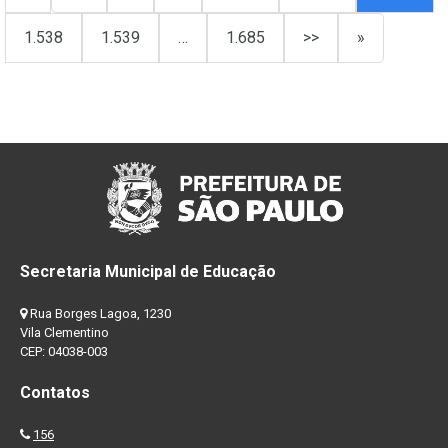
1.538
1.539
…
1.685
>>
»
Secretaria Municipal de Educação
Rua Borges Lagoa, 1230
Vila Clementino
CEP: 04038-003
Contatos
156