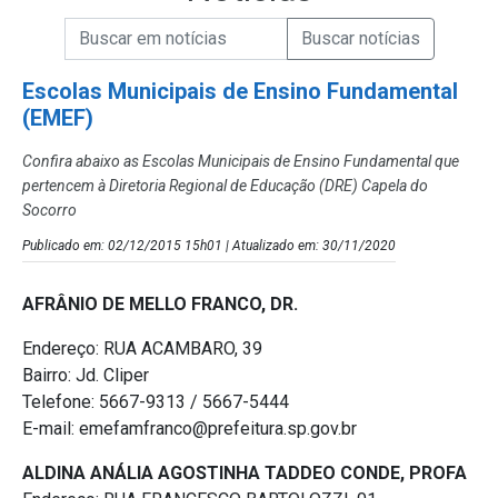
Campo de Busca de informações
Enviar a Busca de Notícias
Campo de Busca de Notícias
Escolas Municipais de Ensino Fundamental
(EMEF)
Confira abaixo as Escolas Municipais de Ensino Fundamental que
pertencem à Diretoria Regional de Educação (DRE) Capela do
Socorro
Publicado em: 02/12/2015 15h01 | Atualizado em: 30/11/2020
AFRÂNIO DE MELLO FRANCO, DR.
Endereço: RUA ACAMBARO, 39
Bairro: Jd. Cliper
Telefone: 5667-9313 / 5667-5444
E-mail: emefamfranco@prefeitura.sp.gov.br
ALDINA ANÁLIA AGOSTINHA TADDEO CONDE, PROFA