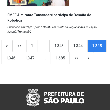
EMEF Almirante Tamandaré participa de Desafio de
Robótica
Publicado em: 26/10/2016 9h08 - em Diretoria Regional de Educação
Jaçanã/Tremembé
«
<<
1
…
1.343
1.344
1.345
1.346
1.347
…
1.685
>>
»