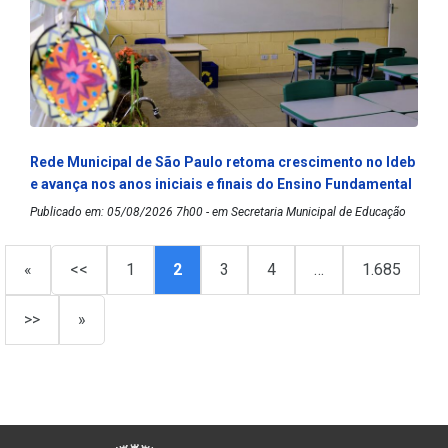
Rede Municipal de São Paulo retoma crescimento no Ideb
e avança nos anos iniciais e finais do Ensino Fundamental
Publicado em: 05/08/2026 7h00 - em Secretaria Municipal de Educação
«
<<
1
2
3
4
…
1.685
>>
»