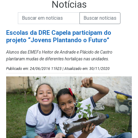
Notícias
Campo de Busca de informações
Enviar a Busca de Notícias
Campo de Busca de Notícias
Escolas da DRE Capela participam do
projeto “Jovens Plantando o Futuro”
Alunos das EMEFs Heitor de Andrade e Plácido de Castro
plantaram mudas de diferentes hortaliças nas unidades.
Publicado em: 24/06/2016 11h23 | Atualizado em: 30/11/2020