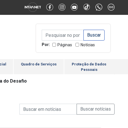
Alternar Alto Contraste
Alternar Tamanho da Fonte
Campo de Busca de inform
Campo de Busca de informações
Enviar a Busca
Por:
Páginas
Notícias
cial
Quadro de Serviços
Proteção de Dados
Pessoais
ia do Desafio
Campo de Busca de informações
Enviar a Busca de Notícia
Campo de Busca de Notícias