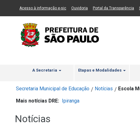
Ir ao Conteúdo
1
Ir para menu principal
2
Ir para busca
3
(Link para um novo sítio)
(Link para um novo sítio)
(Li
Acesso à informação e-sic
Ouvidoria
Portal da Transparência
A Secretaria
Etapas e Modalidades
Secretaria Municipal de Educação
Notícias
Escola Mu
/
/
Mais notícias DRE:
Ipiranga
Notícias