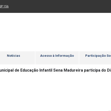
Ir para rodapé
4
Acessibilidade
5
nk para um novo sítio)
(Link para um novo sítio)
SP 156
Notícias
Acesso à Informação
Participação So
nicipal de Educação Infantil Sena Madureira participa do D