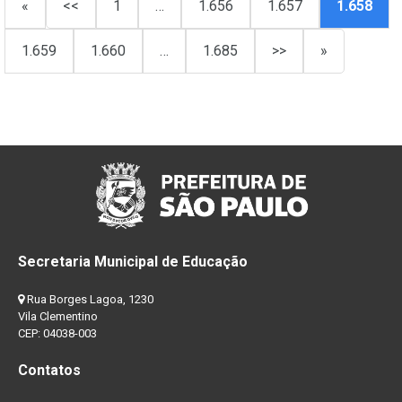
«
<<
1
…
1.656
1.657
1.658
1.659
1.660
…
1.685
>>
»
Secretaria Municipal de Educação
Rua Borges Lagoa, 1230
Vila Clementino
CEP: 04038-003
Contatos